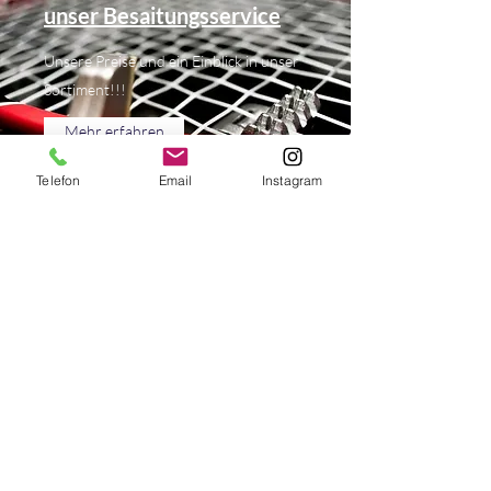
unser Besaitungsservice
Unsere Preise und ein Einblick in unser
Sortiment!!!
Mehr erfahren
Telefon
Email
Instagram
tennisundhockeyshopraabe@gmx.de
0451-79 38 04
Falkenstraße 44
23564 Lübeck
Öffnungszeiten: