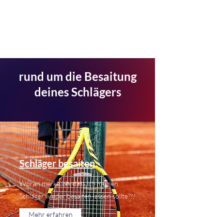
Tennis & Hockey-Shop
im LBV Phönix
rund um die Besaitung
deines Schlägers
Schläger besaiten
Woran merke ich, dass ich meinen
Schläger wieder besaiten lassen sollte???
Mehr erfahren